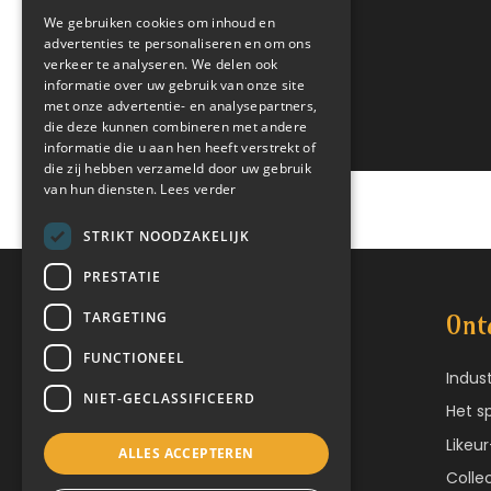
We gebruiken cookies om inhoud en
advertenties te personaliseren en om ons
verkeer te analyseren. We delen ook
informatie over uw gebruik van onze site
met onze advertentie- en analysepartners,
die deze kunnen combineren met andere
informatie die u aan hen heeft verstrekt of
die zij hebben verzameld door uw gebruik
van hun diensten.
Lees verder
STRIKT NOODZAKELIJK
PRESTATIE
TARGETING
Plan je bezoek
Ont
FUNCTIONEEL
Home
Indus
NIET-GECLASSIFICEERD
Contact
Het s
Likeu
ALLES ACCEPTEREN
Colle