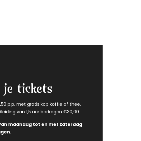
je tickets
50 p.p. met gratis kop koffie of thee.
leiding van 1,5 uur bedragen €30,00.
 van maandag tot en met zaterdag
agen.