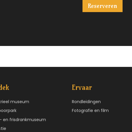
Reserveren
dek
Ervaar
trieel museum
Rondleidingen
poorpark
Fotografie en film
r- en frisdrankmuseum
ctie