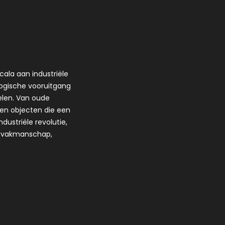
cala aan industriële
ogische vooruitgang
elen. Van oude
n objecten die een
dustriële revolutie,
an vakmanschap,